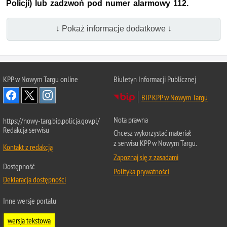
Policji) lub zadzwoń pod numer alarmowy 112.
↓ Pokaż informacje dodatkowe ↓
KPP w Nowym Targu online
Biuletyn Informacji Publicznej
BIP KPP w Nowym Targu
Nota prawna
https://nowy-targ.bip.policja.gov.pl/
Redakcja serwisu
Chcesz wykorzystać materiał
z serwisu KPP w Nowym Targu.
Kontakt z redakcją
Zapoznaj się z zasadami
Dostępność
Polityka prywatności
Deklaracja dostępności
Inne wersje portalu
wersja tekstowa