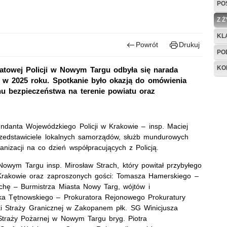
PO
Z 
KL
Powrót
Drukuj
PO
KO
atowej Policji w Nowym Targu odbyła się narada
 w 2025 roku. Spotkanie było okazją do omówienia
nu bezpieczeństwa na terenie powiatu oraz
ndanta Wojewódzkiego Policji w Krakowie – insp. Maciej
rzedstawiciele lokalnych samorządów, służb mundurowych
ganizacji na co dzień współpracujących z Policją.
owym Targu insp. Mirosław Strach, który powitał przybyłego
 Krakowie oraz zaproszonych gości: Tomasza Hamerskiego –
chę – Burmistrza Miasta Nowy Targ, wójtów i
ka Tętnowskiego – Prokuratora Rejonowego Prokuratury
 Straży Granicznej w Zakopanem płk. SG Winicjusza
traży Pożarnej w Nowym Targu bryg. Piotra