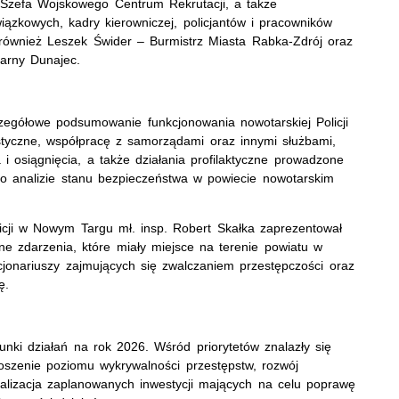
Szefa Wojskowego Centrum Rekrutacji, a także
wiązkowych, kadry kierowniczej, policjantów i pracowników
 również Leszek Świder – Burmistrz Miasta Rabka-Zdrój oraz
arny Dunajec.
zegółowe podsumowanie funkcjonowania nowotarskiej Policji
styczne, współpracę z samorządami oraz innymi służbami,
 i osiągnięcia, a także działania profilaktyczne prowadzone
o analizie stanu bezpieczeństwa w powiecie nowotarskim
cji w Nowym Targu mł. insp. Robert Skałka zaprezentował
ne zdarzenia, które miały miejsce na terenie powiatu w
cjonariuszy zajmujących się zwalczaniem przestępczości oraz
ę.
unki działań na rok 2026. Wśród priorytetów znalazły się
oszenie poziomu wykrywalności przestępstw, rozwój
alizacja zaplanowanych inwestycji mających na celu poprawę