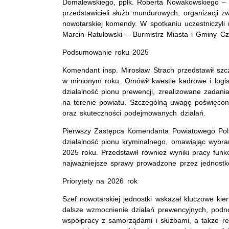
Domalewskiego, ppłk. Roberta Nowakowskiego – 
przedstawicieli służb mundurowych, organizacji z
nowotarskiej komendy. W spotkaniu uczestniczyli
Marcin Ratułowski – Burmistrz Miasta i Gminy Cz
Podsumowanie roku 2025
Komendant insp. Mirosław Strach przedstawił szc
w minionym roku. Omówił kwestie kadrowe i logi
działalność pionu prewencji, zrealizowane zadania
na terenie powiatu. Szczególną uwagę poświęcon
oraz skuteczności podejmowanych działań.
Pierwszy Zastępca Komendanta Powiatowego Poli
działalność pionu kryminalnego, omawiając wybra
2025 roku. Przedstawił również wyniki pracy funk
najważniejsze sprawy prowadzone przez jednostk
Priorytety na 2026 rok
Szef nowotarskiej jednostki wskazał kluczowe kier
dalsze wzmocnienie działań prewencyjnych, podn
współpracy z samorządami i służbami, a także re