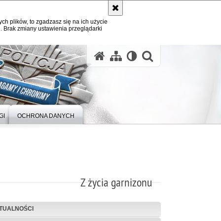
ych plików, to zgadzasz się na ich użycie
. Brak zmiany ustawienia przeglądarki
otwórz wysz
GI
OCHRONA DANYCH
Z życia garnizonu
TUALNOŚCI