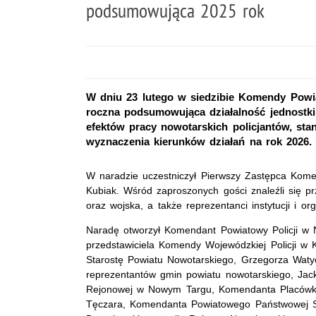
podsumowująca 2025 rok
W dniu 23 lutego w siedzibie Komendy Powi
roczna podsumowująca działalność jednostki
efektów pracy nowotarskich policjantów, sta
wyznaczenia kierunków działań na rok 2026.
W naradzie uczestniczył Pierwszy Zastępca Kome
Kubiak. Wśród zaproszonych gości znaleźli się p
oraz wojska, a także reprezentanci instytucji i or
Naradę otworzył Komendant Powiatowy Policji w N
przedstawiciela Komendy Wojewódzkiej Policji w
Starostę Powiatu Nowotarskiego, Grzegorza Waty
reprezentantów gmin powiatu nowotarskiego, Jac
Rejonowej w Nowym Targu, Komendanta Placówki
Tęczara, Komendanta Powiatowego Państwowej S