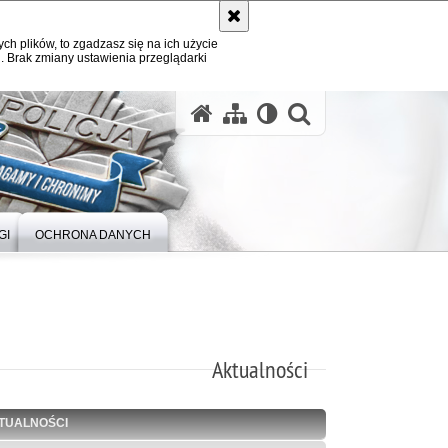
ych plików, to zgadzasz się na ich użycie
. Brak zmiany ustawienia przeglądarki
otwórz wysz
GI
OCHRONA DANYCH
Aktualności
TUALNOŚCI