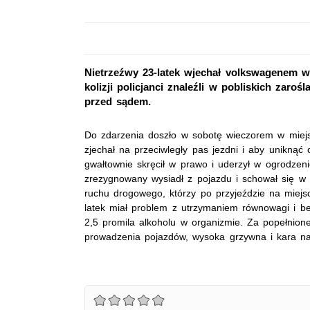
Nietrzeźwy 23-latek wjechał volkswagenem w
kolizji policjanci znaleźli w pobliskich zar
przed sądem.
Do zdarzenia doszło w sobotę wieczorem w miejs
zjechał na przeciwległy pas jezdni i aby unikn
gwałtownie skręcił w prawo i uderzył w ogrodzenie
zrezygnowany wysiadł z pojazdu i schował się w p
ruchu drogowego, którzy po przyjeździe na miejsc
latek miał problem z utrzymaniem równowagi i be
2,5 promila alkoholu w organizmie. Za popełnione 
prowadzenia pojazdów, wysoka grzywna i kara na