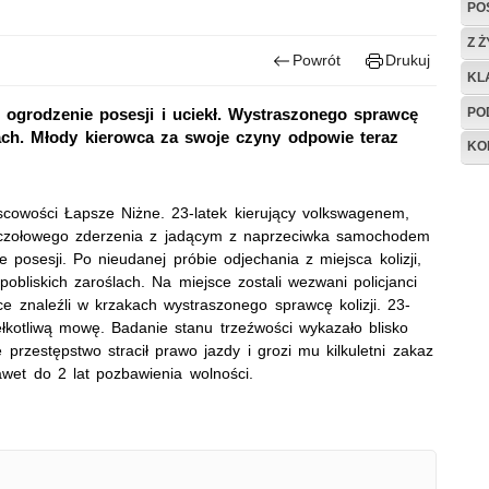
PO
Z 
Powrót
Drukuj
KL
PO
 ogrodzenie posesji i uciekł. Wystraszonego sprawcę
oślach. Młody kierowca za swoje czyny odpowie teraz
KO
cowości Łapsze Niżne. 23-latek kierujący volkswagenem,
ąć czołowego zderzenia z jadącym z naprzeciwka samochodem
 posesji. Po nieudanej próbie odjechania z miejsca kolizji,
obliskich zaroślach. Na miejsce zostali wezwani policjanci
e znaleźli w krzakach wystraszonego sprawcę kolizji. 23-
łkotliwą mowę. Badanie stanu trzeźwości wykazało blisko
przestępstwo stracił prawo jazdy i grozi mu kilkuletni zakaz
wet do 2 lat pozbawienia wolności.