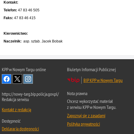
Kontakt:
Telefon:
47 83 46 505
Faks:
47 83 46 415
Kierownictwo:
Naczelnik:
asp. sztab. Jacek Bobak
KPP w Nowym Targu online
Biuletyn Informacji Publicznej
BIP KPP w Nowym Targu
Nota prawna
https://nowy-targ.bip.policja.gov.pl/
Redakcja serwisu
Chcesz wykorzystać materiał
z serwisu KPP w Nowym Targu.
Kontakt z redakcją
Zapoznaj się z zasadami
Dostępność
Polityka prywatności
Deklaracja dostępności