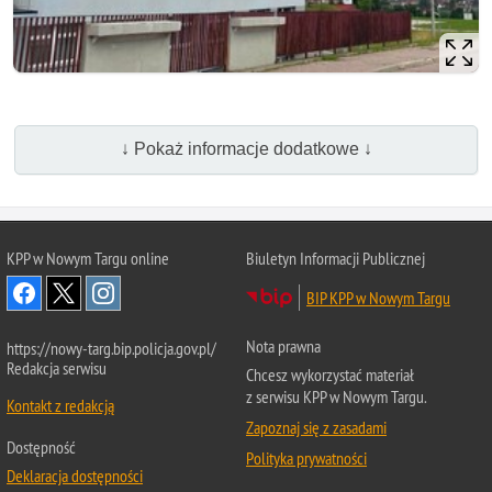
↓ Pokaż informacje dodatkowe ↓
KPP w Nowym Targu online
Biuletyn Informacji Publicznej
BIP KPP w Nowym Targu
Nota prawna
https://nowy-targ.bip.policja.gov.pl/
Redakcja serwisu
Chcesz wykorzystać materiał
z serwisu KPP w Nowym Targu.
Kontakt z redakcją
Zapoznaj się z zasadami
Dostępność
Polityka prywatności
Deklaracja dostępności